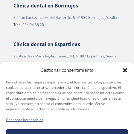
Clínica dental en Bormujos
Edificio LuxSevilla, Av. del Barrerillo, 5, 41930 Bormujos, Sevilla
Tfno.
954 04 36 20
Clínica dental en Espartinas
Av. Alcaldesa María Regla Jiménez, 40, 41807 Espartinas, Sevilla
Tfno.
954 22 13 00
Gestionar consentimiento
Para ofrecer las mejores experiencias, utilizamos tecnologías como las
Clínica dental en La Palma del Condado
cookies para almacenar y/o acceder a la información del dispositivo. El
consentimiento de estas tecnologías nos permitirá procesar datos como
C. Alegría de la Huerta, 2
el comportamiento de navegación o las identificaciones únicas en este
La Palma del Condado, 21700 (Huelva)
sitio. No consentir o retirar el consentimiento, puede afectar
negativamente a ciertas características y funciones.
Tfno.
959 66 36 46
Gestionar los servicios