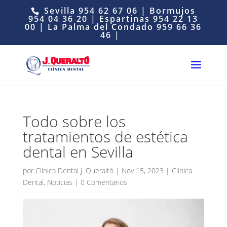
Sevilla
954 62 67 06
| Bormujos
954 04 36 20
| Espartinas
954 22 13
00
| La Palma del Condado
959 66 36
46
|
Todo sobre los
tratamientos de estética
dental en Sevilla
por
Clinica Dental J. Queraltó
|
Nov 15, 2023
|
Clínica
Dental
,
Noticias
|
0 Comentarios