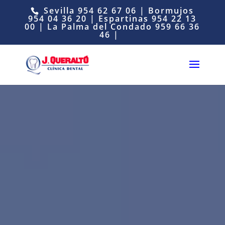
Sevilla
954 62 67 06
| Bormujos
954 04 36 20
| Espartinas
954 22 13
00
| La Palma del Condado
959 66 36
46
|