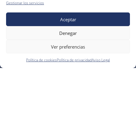
Gestionar los servicios
Aceptar
Denegar
Ver preferencias
Política de cookies
Política de privacidad
Aviso Legal
¿Cuáles son las enfermedades
periodontales?
Las dos enfermedades que podemos encontrar en el