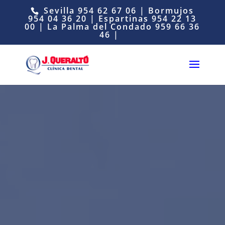
Sevilla
954 62 67 06
| Bormujos
954 04 36 20
| Espartinas
954 22 13
00
| La Palma del Condado
959 66 36
46
|