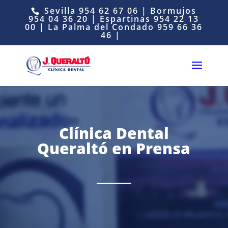
Sevilla
954 62 67 06
| Bormujos
954 04 36 20
| Espartinas
954 22 13
00
| La Palma del Condado
959 66 36
46
|
Clínica Dental
Queraltó en Prensa