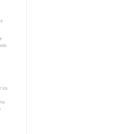
 a
de
bido
r los
ona
o