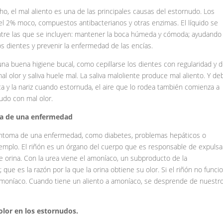
ho, el mal aliento es una de las principales causas del estornudo. Los
el 2% moco, compuestos antibacterianos y otras enzimas. El líquido se
ntre las que se incluyen: mantener la boca húmeda y cómoda; ayudando
os dientes y prevenir la enfermedad de las encías.
na buena higiene bucal, como cepillarse los dientes con regularidad y 
 olor y saliva huele mal. La saliva maloliente produce mal aliento. Y de
ca y la nariz cuando estornuda, el aire que lo rodea también comienza a
nudo con mal olor.
ma de una enfermedad
síntoma de una enfermedad, como diabetes, problemas hepáticos o
mplo. El riñón es un órgano del cuerpo que es responsable de expulsa
 orina. Con la urea viene el amoníaco, un subproducto de la
que es la razón por la que la orina obtiene su olor. Si el riñón no funci
amoníaco. Cuando tiene un aliento a amoníaco, se desprende de nuestr
olor en los estornudos.