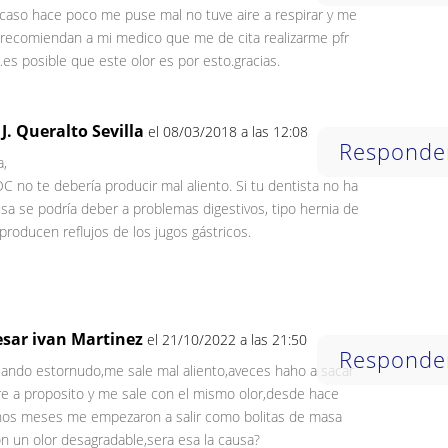
 caso hace poco me puse mal no tuve aire a respirar y me
 recomiendan a mi medico que me de cita realizarme pfr
s posible que este olor es por esto.gracias.
 J. Queralto Sevilla
el 08/03/2018 a las 12:08
Responde
a,
OC no te debería producir mal aliento. Si tu dentista no ha
sa se podría deber a problemas digestivos, tipo hernia de
roducen reflujos de los jugos gástricos.
esar ivan Martinez
el 21/10/2022 a las 21:50
Responde
ando estornudo,me sale mal aliento,aveces haho a sacar
re a proposito y me sale con el mismo olor,desde hace
nos meses me empezaron a salir como bolitas de masa
n un olor desagradable,sera esa la causa?