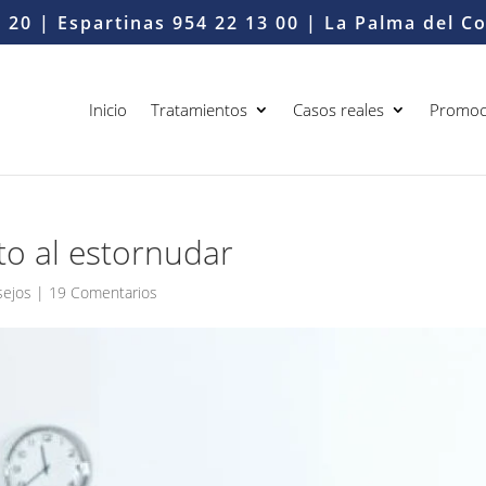
6 20
| Espartinas
954 22 13 00
| La Palma del 
Inicio
Tratamientos
Casos reales
Promoc
to al estornudar
sejos
|
19 Comentarios