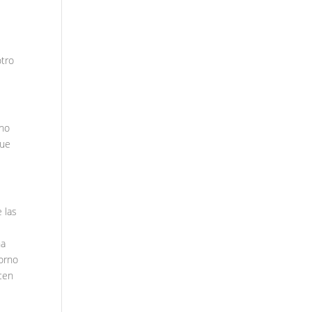
otro
 no
que
 las
na
torno
acen