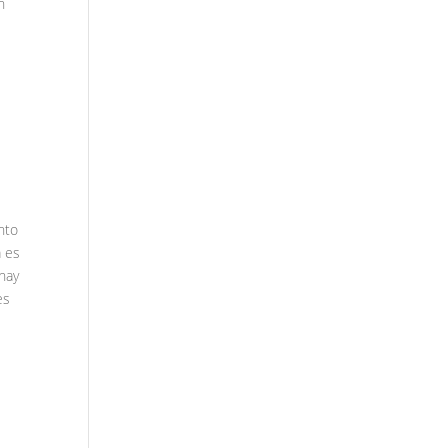
n
nto
a es
 hay
es