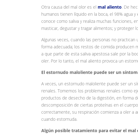
Otra causa del mal olor es el
mal aliento
. De hec
humanos tienen líquido en la boca, el 98% agua y 
conoce como saliva y realiza muchas funciones, e
masticar, degustar y tragar alimentos; y proteger l
Algunas veces, cuando las personas no practican u
forma adecuada; los restos de comida producen mal
a que parte de esta saliva apestosa sale por la bo
oler. Por lo tanto, el mal aliento provoca un estor
El estornudo maloliente puede ser un sínto
A veces, un estornudo maloliente puede ser un 
renales. Tomemos los problemas renales como eje
productos de desecho de la digestión, en forma de
descomposición de ciertas proteínas en el cuerpo; 
correctamente, su respiración comienza a oler a 
cuando estornuda.
Algún posible tratamiento para evitar el mal 