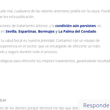
le mal, cualquiera de las razones anteriores podría ser la causa. Pued
 lea esta publicación.
pciones de tratamiento anterior, y la
condición aún persisten
, es
s en
Sevilla
,
Espartinas
,
Bormujos
y
La Palma del Condado
.
, tu salud bucal es nuestra prioridad. Contamos con un equipo de
 experiencia en el sector, que se encargarán de ofrecerte un trato
odo y seguro durante todo el proceso.
tológicas para ofrecerte los mejores tratamientos, garantizando resulta
15:41
Responde
 es de los dientes porque dentista me dijo que debo