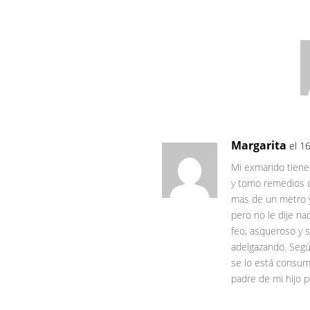
Margarita
el 1
Mi exmarido tiene
y tomo remedios c
mas de un metro y
pero no le dije na
feo, asqueroso y 
adelgazando. Segú
se lo está consum
padre de mi hijo p