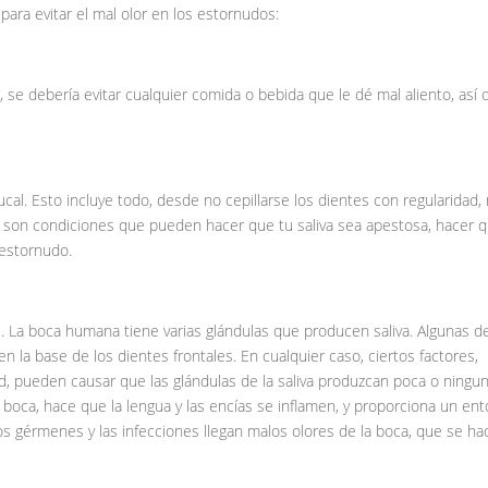
ara evitar el mal olor en los estornudos:
, se debería evitar cualquier comida o bebida que le dé mal aliento, así 
cal. Esto incluye todo, desde no cepillarse los dientes con regularidad,
as son condiciones que pueden hacer que tu saliva sea apestosa, hacer 
l estornudo.
. La boca humana tiene varias glándulas que producen saliva. Algunas de
en la base de los dientes frontales. En cualquier caso, ciertos factores,
d, pueden causar que las glándulas de la saliva produzcan poca o ningu
 boca, hace que la lengua y las encías se inflamen, y proporciona un en
s gérmenes y las infecciones llegan malos olores de la boca, que se h