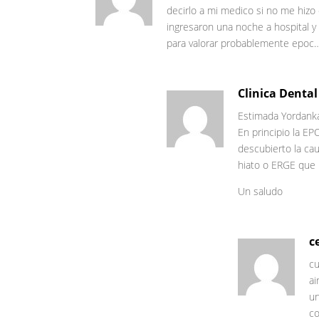
decirlo a mi medico si no me hizo
ingresaron una noche a hospital y
para valorar probablemente epoc…e
Clinica Dental
Estimada Yordank
En principio la EP
descubierto la cau
hiato o ERGE que p
Un saludo
c
cu
ai
u
co