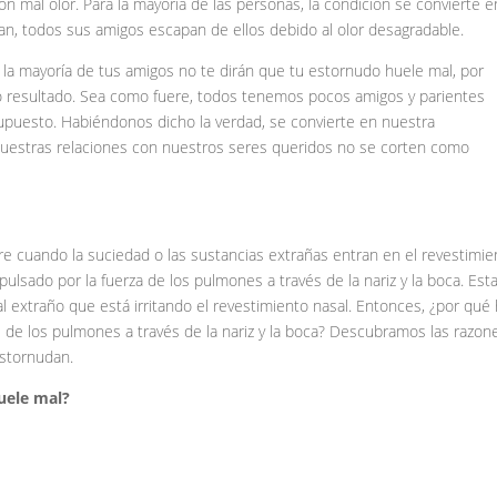
n mal olor. Para la mayoría de las personas, la condición se convierte e
dan, todos sus amigos escapan de ellos debido al olor desagradable.
 la mayoría de tus amigos no te dirán que tu estornudo huele mal, por
 resultado. Sea como fuere, todos tenemos pocos amigos y parientes
supuesto. Habiéndonos dicho la verdad, se convierte en nuestra
 nuestras relaciones con nuestros seres queridos no se corten como
e cuando la suciedad o las sustancias extrañas entran en el revestimie
xpulsado por la fuerza de los pulmones a través de la nariz y la boca. Est
 extraño que está irritando el revestimiento nasal. Entonces, ¿por qué
e de los pulmones a través de la nariz y la boca? Descubramos las razon
estornudan.
uele mal?