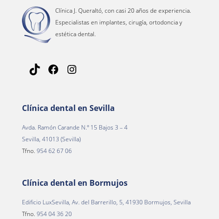
Clínica J. Queraltó, con casi 20 años de experiencia.
Especialistas en implantes, cirugía, ortodoncia y
estética dental.
TikTok
Facebook
Instagram
Clínica dental en Sevilla
Avda. Ramón Carande N.º 15 Bajos 3 – 4
Sevilla, 41013 (Sevilla)
Tfno.
954 62 67 06
Clínica dental en Bormujos
Edificio LuxSevilla, Av. del Barrerillo, 5, 41930 Bormujos, Sevilla
Tfno.
954 04 36 20