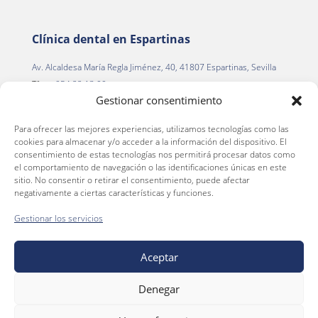
Clínica dental en Espartinas
Av. Alcaldesa María Regla Jiménez, 40, 41807 Espartinas, Sevilla
Tfno.
954 22 13 00
Gestionar consentimiento
Para ofrecer las mejores experiencias, utilizamos tecnologías como las
Clínica dental en La Palma del Condado
cookies para almacenar y/o acceder a la información del dispositivo. El
consentimiento de estas tecnologías nos permitirá procesar datos como
C. Alegría de la Huerta, 2
el comportamiento de navegación o las identificaciones únicas en este
La Palma del Condado, 21700 (Huelva)
sitio. No consentir o retirar el consentimiento, puede afectar
negativamente a ciertas características y funciones.
Tfno.
959 66 36 46
Gestionar los servicios
Aceptar
Aviso Legal
Política de privacidad
Denegar
Política de cookies
Normas de las promociones