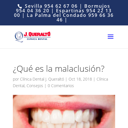
Sevilla
954 62 67 06
| Bormujos
954 04 36 20
| Espartinas
954 22 13
00
| La Palma del Condado
959 66 36
46
|
¿Qué es la malaclusión?
por
Clínica Dental J. Queraltó
|
Oct 18, 2018
|
Clínica
Dental
,
Consejos
|
0 Comentarios