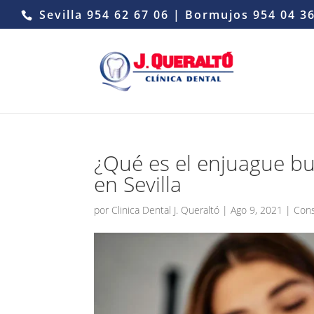
Sevilla
954 62 67 06
| Bormujos
954 04 3
¿Qué es el enjuague buc
en Sevilla
por
Clinica Dental J. Queraltó
|
Ago 9, 2021
|
Con