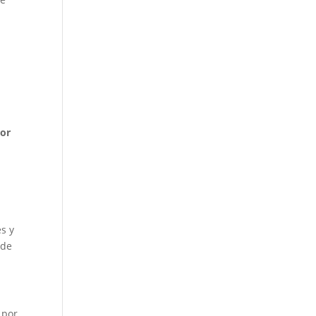
or
es y
 de
 por