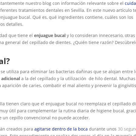
nstantemente nuestro blog con información relevante sobre el
cuid
ferentes tratamientos dentales en Sevilla. En este nuevo artículo t
njuague bucal. Qué es, qué ingredientes contiene, cuáles son los
os detalles.
idad que tiene el
enjuague bucal
y lo consideran innecesario, otras
na general del cepillado de dientes. ¿Quién tiene razón? Descúbrel
al?
se utiliza para eliminar las bacterias dañinas que se alojan entre 
 adicional
a la del cepillado y la utilización de hilo dental. Muchas
aparición de caries, combatir el mal aliento y prevenir la gingivitis
illa tienen claro que el enjuague bucal no reemplaza el cepillado di
 muy útil para complementar la rutina diaria de higiene bucal, grac
ue un cepillo convencional no puede acceder.
tán creados para
agitarse dentro de la boca
durante unos
30 segun
dero. Este procedimiento se realiza dos veces al día en la mayoría 