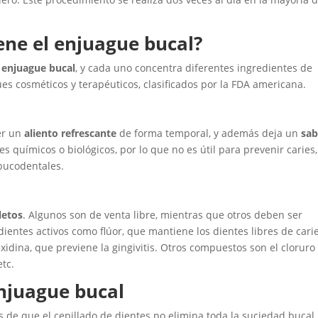
ene el enjuague bucal?
 enjuague bucal
, y cada uno concentra diferentes ingredientes de
es cosméticos y terapéuticos, clasificados por la FDA americana.
er un
aliento refrescante
de forma temporal, y además deja un
sab
 químicos o biológicos, por lo que no es útil para prevenir caries,
 bucodentales.
letos
. Algunos son de venta libre, mientras que otros deben ser
ientes activos como flúor, que mantiene los dientes libres de cari
xidina, que previene la gingivitis. Otros compuestos son el cloruro
etc.
enjuague bucal
s de que el cepillado de dientes no elimina toda la suciedad bucal,