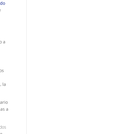
ado
e
o a
los
, la
ario
ias a
dos
de