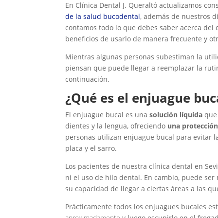
En Clínica Dental J. Queraltó actualizamos co
de la salud bucodental
, además de nuestros di
contamos todo lo que debes saber acerca del e
beneficios de usarlo de manera frecuente y otr
Mientras algunas personas subestiman la util
piensan que puede llegar a reemplazar la ruti
continuación.
¿Qué es el enjuague buc
El enjuague bucal es una
solución líquida
que 
dientes y la lengua, ofreciendo
una protección
personas utilizan enjuague bucal para evitar la 
placa y el sarro.
Los pacientes de nuestra clínica dental en Sev
ni el uso de hilo dental. En cambio, puede ser
su capacidad de llegar a ciertas áreas a las q
Prácticamente todos los enjuagues bucales es
aproximadamente
y luego escupirlo en el frega