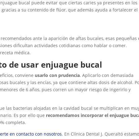
enjuague bucal puede evitar que ciertas caries ya presentes en los
e gracias a su contenido de flúor, que además ayuda a fortalecer el
 recomendados ante la aparición de aftas bucales, esas pequeñas 
iones dificultan actividades cotidianas como hablar o comer.
receta médica.
o de usar enjuague bucal
eficios, conviene
usarlo con prudencia
. Aplicarlo con demasiada
sas bucales y las encías, ya que contiene altas dosis de alcohol. P
menores de 6 años, pues corren un mayor riesgo de ingerirlo y
ue las bacterias alojadas en la cavidad bucal se multiplican en mu
inario. Es por ello que
recomendamos incorporar el enjuague buca
0% completa.
erte en contacto con nosotros
. En Clínica Dental J. Queraltó estam