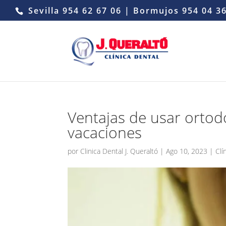
Sevilla
954 62 67 06
| Bormujos
954 04 3
Ventajas de usar ortodo
vacaciones
por
Clinica Dental J. Queraltó
|
Ago 10, 2023
|
Clí