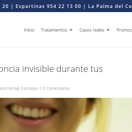
6 20
| Espartinas
954 22 13 00
| La Palma del 
Inicio
Tratamientos
Casos reales
Promoc
ncia invisible durante tus
nica Dental
,
Consejos
|
0 Comentarios