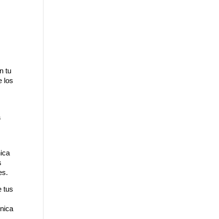
 tu 
 los 
 
ica 
 
es.
 tus 
nica 