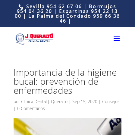
Sevilla
954 62 67 06
| Bormujos
954 04 36 20
| Espartinas
954 22 13
00
| La Palma del Condado
959 66 36
46
|
Importancia de la higiene
bucal: prevención de
enfermedades
por
Clinica Dental J. Queraltó
|
Sep 15, 2020
|
Consejos
|
0 Comentarios