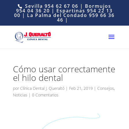
Sevilla
954 62 67 06
| Bormujos
954 04 36 20
| Espartinas
954 22 13
00
| La Palma del Condado
959 66 36
46
|
Cómo usar correctamente
el hilo dental
por
Clínica Dental J. Queraltó
|
Feb 21, 2019
|
Consejos
,
Noticias
|
0 Comentarios