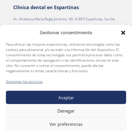
Clínica dental en Espartinas
Av. Alcaldesa María Regla Jiménez, 40, 41807 Espartinas, Sevilla
Tfno.
954 22 13 00
Gestionar consentimiento
Para ofrecer las mejores experiencias, utilizamos tecnologías como las
Clínica dental en La Palma del Condado
cookies para almacenar y/o acceder a la información del dispositivo. El
consentimiento de estas tecnologías nos permitirá procesar datos como
C. Alegría de la Huerta, 2
el comportamiento de navegación o las identificaciones únicas en este
La Palma del Condado, 21700 (Huelva)
sitio. No consentir o retirar el consentimiento, puede afectar
negativamente a ciertas características y funciones.
Tfno.
959 66 36 46
Gestionar los servicios
Aceptar
Aviso Legal
Política de privacidad
Denegar
Política de cookies
Normas de las promociones
Ver preferencias