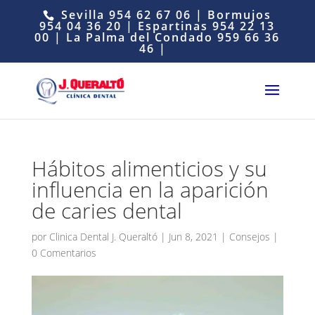
Sevilla
954 62 67 06
| Bormujos
954 04 36 20
| Espartinas
954 22 13
00
| La Palma del Condado
959 66 36
46
|
Hábitos alimenticios y su
influencia en la aparición
de caries dental
por
Clinica Dental J. Queraltó
|
Jun 8, 2021
|
Consejos
|
0 Comentarios