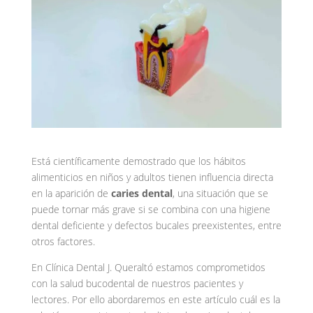
Está científicamente demostrado que los hábitos
alimenticios en niños y adultos tienen influencia directa
en la aparición de
caries dental
, una situación que se
puede tornar más grave si se combina con una higiene
dental deficiente y defectos bucales preexistentes, entre
otros factores.
En Clínica Dental J. Queraltó estamos comprometidos
con la salud bucodental de nuestros pacientes y
lectores. Por ello abordaremos en este artículo cuál es la