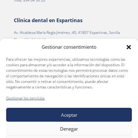
Tfno.
954 04 36 20
Clínica dental en Espartinas
Av. Alcaldesa María Regla Jiménez, 40, 41807 Espartinas, Sevilla
Tfno.
954 22 13 00
Gestionar consentimiento
Para ofrecer las mejores experiencias, utilizamos tecnologías como las
Clínica dental en La Palma del Condado
cookies para almacenar y/o acceder a la información del dispositivo. El
consentimiento de estas tecnologías nos permitirá procesar datos como
C. Alegría de la Huerta, 2
el comportamiento de navegación o las identificaciones únicas en este
La Palma del Condado, 21700 (Huelva)
sitio. No consentir o retirar el consentimiento, puede afectar
negativamente a ciertas características y funciones.
Tfno.
959 66 36 46
Gestionar los servicios
Aceptar
Aviso Legal
Política de privacidad
Denegar
Política de cookies