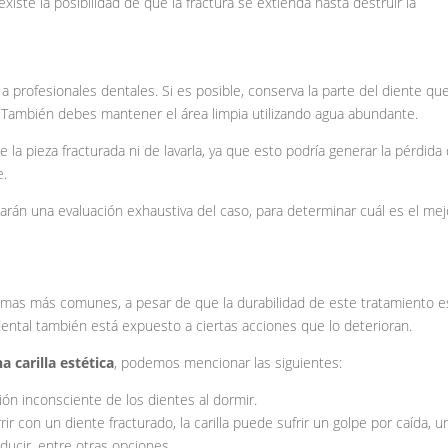
existe la posibilidad de que la fractura se extienda hasta destruir la
a profesionales dentales. Si es posible, conserva la parte del diente qu
tas. También debes mantener el área limpia utilizando agua abundante.
 la pieza fracturada ni de lavarla, ya que esto podría generar la pérdida
e.
izarán una evaluación exhaustiva del caso, para determinar cuál es el mej
blemas más comunes, a pesar de que la durabilidad de este tratamiento e
ental también está expuesto a ciertas acciones que lo deterioran.
a carilla estética
, podemos mencionar las siguientes:
ón inconsciente de los dientes al dormir.
ir con un diente fracturado, la carilla puede sufrir un golpe por caída, u
nducir, entre otras opciones.