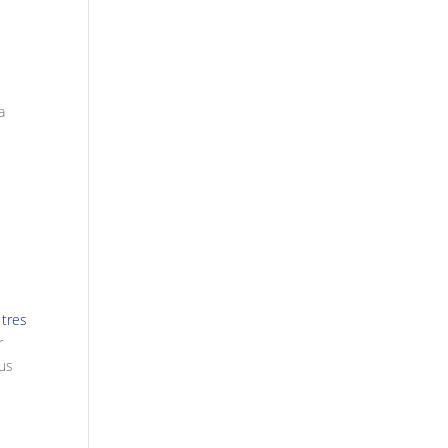
a
s
tres
r
tus