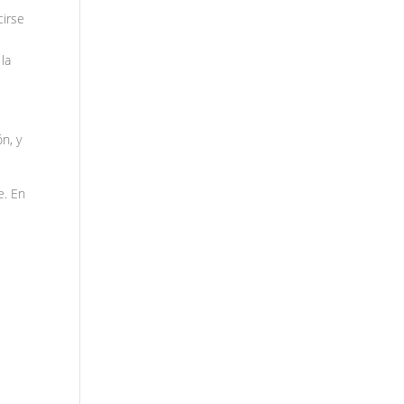
cirse
la
n, y
e. En