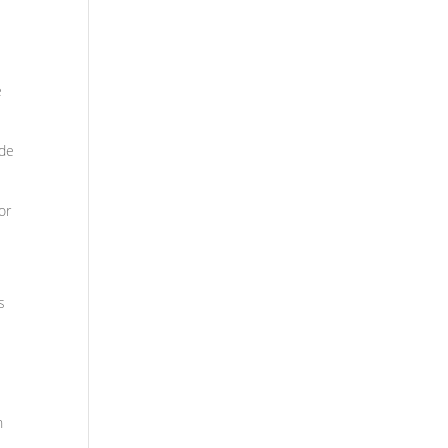
e
 de
or
s
n