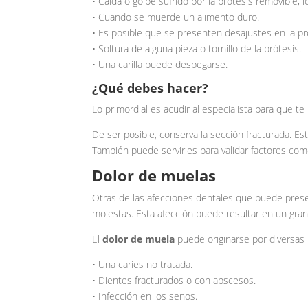
• Caída o golpe sufrido por la prótesis removible,
• Cuando se muerde un alimento duro.
• Es posible que se presenten desajustes en la pró
• Soltura de alguna pieza o tornillo de la prótesis.
• Una carilla puede despegarse.
¿Qué debes hacer?
Lo primordial es acudir al especialista para que te
De ser posible, conserva la sección fracturada. Esto
También puede servirles para validar factores como 
Dolor de muelas
Otras de las afecciones dentales que puede prese
molestas. Esta afección puede resultar en un gra
El
dolor de muela
puede originarse por diversas
• Una caries no tratada.
• Dientes fracturados o con abscesos.
• Infección en los senos.