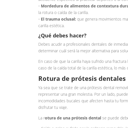
•
Mordedura de alimentos de contextura dura
la rotura o caída de la carilla.
•
El trauma oclusal:
que genera movimientos mand
carilla estética.
¿Qué debes hacer?
Debes acudir a profesionales dentales de inmediato
determinar cuál será la mejor alternativa para solu
En caso de que la carilla haya sufrido una fractura 
caso de la caída total de la carilla estética, lo má
Rotura de prótesis dentales
Ya sea que se trate de una prótesis dental removib
representar una gran molestia. Por un lado, puede 
incomodidades bucales que afecten hasta tu forma
disfrutar tu viaje.
La r
otura de una prótesis dental
se puede deber