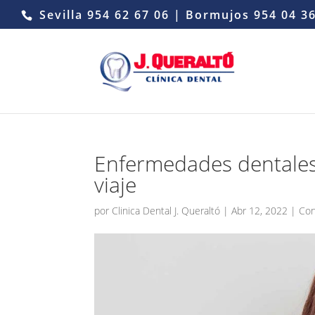
Sevilla
954 62 67 06
| Bormujos
954 04 3
Enfermedades dentale
viaje
por
Clinica Dental J. Queraltó
|
Abr 12, 2022
|
Con