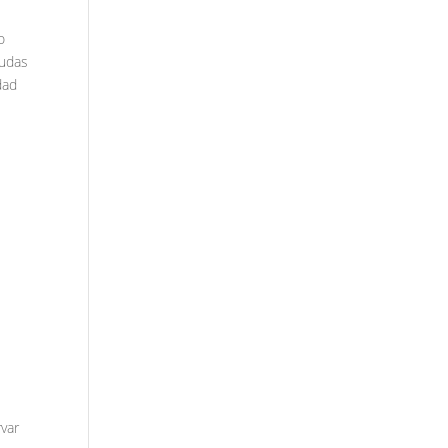
o
cudas
dad
u
var