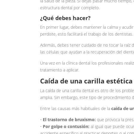
la salud de la pieza. Si dejas pasar mucho tiempo, 
estructura dental por completo.
¿Qué debes hacer?
En primer lugar, debes mantener la calma y acudir 
perdiste, esto facilitará el trabajo de los dentis
Además, debes tener cuidado de no tocar la raíz de
las células que ayudan a la recuperación del dient
Una vez en la clínica dental los profesionales real
tratamiento a aplicar.
Caída de una carilla estética
La caída de una carilla dental es otro de los pro
amplia. Sin embargo, este tipo de procedimiento d
Entre las causas más habituales de la
caída de un
•
El trastorno de bruxismo:
que provoca la presi
•
Por golpe o contusión:
al igual que puede ocurr
accidente específico al practicar deportes o al co