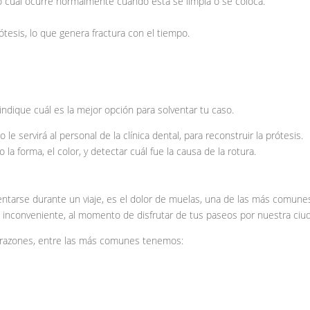
 lo cual ocurre normalmente cuando esta se limpia o se coloca.
tesis, lo que genera fractura con el tiempo.
 indique cuál es la mejor opción para solventar tu caso.
 le servirá al personal de la clínica dental, para reconstruir la prótesis.
la forma, el color, y detectar cuál fue la causa de la rotura.
ntarse durante un viaje, es el dolor de muelas, una de las más comune
n inconveniente, al momento de disfrutar de tus paseos por nuestra ciu
 razones, entre las más comunes tenemos: