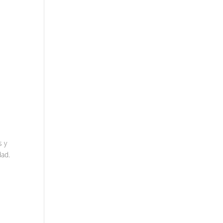
s y
dad.