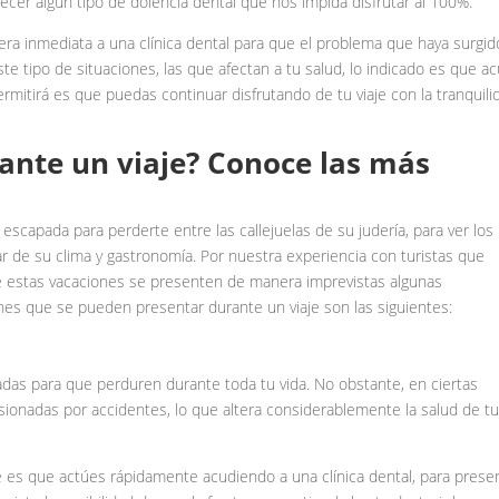
ecer algún tipo de dolencia dental que nos impida disfrutar al 100%.
ra inmediata a una clínica dental para que el problema que haya surgid
e tipo de situaciones, las que afectan a tu salud, lo indicado es que a
ermitirá es que puedas continuar disfrutando de tu viaje con la tranquili
ante un viaje? Conoce las más
 escapada para perderte entre las callejuelas de su judería, para ver los
 de su clima y gastronomía. Por nuestra experiencia con turistas que
e estas vacaciones se presenten de manera imprevistas algunas
s que se pueden presentar durante un viaje son las siguientes:
das para que perduren durante toda tu vida. No obstante, en ciertas
asionadas por accidentes, lo que altera considerablemente la salud de t
es que actúes rápidamente acudiendo a una clínica dental, para preser