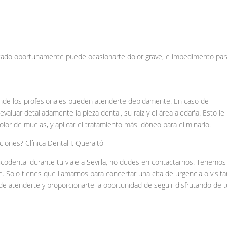
atado oportunamente puede ocasionarte dolor grave, e impedimento par
donde los profesionales pueden atenderte debidamente. En caso de
a evaluar detalladamente la pieza dental, su raíz y el área aledaña. Esto le
olor de muelas, y aplicar el tratamiento más idóneo para eliminarlo.
ciones? Clínica Dental J. Queraltó
ucodental durante tu viaje a Sevilla, no dudes en contactarnos. Tenemo
fe. Solo tienes que llamarnos para concertar una cita de urgencia o visita
 atenderte y proporcionarte la oportunidad de seguir disfrutando de 