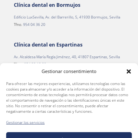
Clínica dental en Bormujos
Edificio LuxSevilla, Av. del Barrerillo, 5, 41930 Bormujos, Sevilla
Tfno.
954 04 36 20
Clínica dental en Espartinas
Av. Alcaldesa María Regla Jiménez, 40, 41807 Espartinas, Sevilla
Tfno.
954 22 13 00
Gestionar consentimiento
Para ofrecer las mejores experiencias, utilizamos tecnologías como las
Clínica dental en La Palma del Condado
cookies para almacenar y/o acceder a la información del dispositivo. El
consentimiento de estas tecnologías nos permitirá procesar datos como
C. Alegría de la Huerta, 2
el comportamiento de navegación o las identificaciones únicas en este
La Palma del Condado, 21700 (Huelva)
sitio. No consentir o retirar el consentimiento, puede afectar
negativamente a ciertas características y funciones.
Tfno.
959 66 36 46
Gestionar los servicios