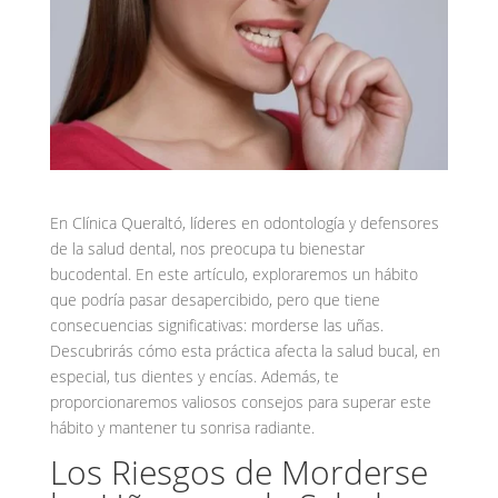
En Clínica Queraltó, líderes en odontología y defensores
de la salud dental, nos preocupa tu bienestar
bucodental. En este artículo, exploraremos un hábito
que podría pasar desapercibido, pero que tiene
consecuencias significativas: morderse las uñas.
Descubrirás cómo esta práctica afecta la salud bucal, en
especial, tus dientes y encías. Además, te
proporcionaremos valiosos consejos para superar este
hábito y mantener tu sonrisa radiante.
Los Riesgos de Morderse