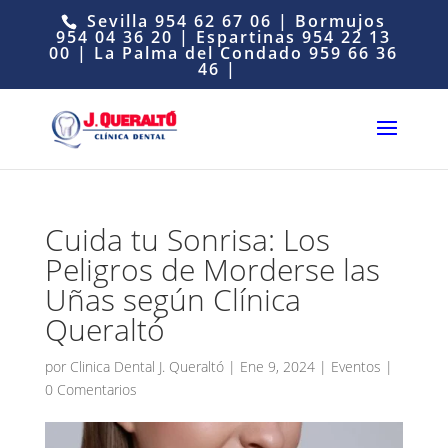
Sevilla
954 62 67 06
| Bormujos
954 04 36 20
| Espartinas
954 22 13
00
| La Palma del Condado
959 66 36
46
|
Cuida tu Sonrisa: Los
Peligros de Morderse las
Uñas según Clínica
Queraltó
por
Clinica Dental J. Queraltó
|
Ene 9, 2024
|
Eventos
|
0 Comentarios