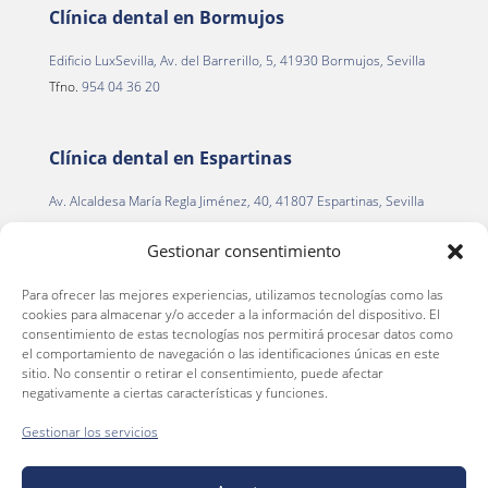
Clínica dental en Bormujos
Edificio LuxSevilla, Av. del Barrerillo, 5, 41930 Bormujos, Sevilla
Tfno.
954 04 36 20
Clínica dental en Espartinas
Av. Alcaldesa María Regla Jiménez, 40, 41807 Espartinas, Sevilla
Tfno.
954 22 13 00
Gestionar consentimiento
Para ofrecer las mejores experiencias, utilizamos tecnologías como las
Clínica dental en La Palma del Condado
cookies para almacenar y/o acceder a la información del dispositivo. El
consentimiento de estas tecnologías nos permitirá procesar datos como
C. Alegría de la Huerta, 2
el comportamiento de navegación o las identificaciones únicas en este
La Palma del Condado, 21700 (Huelva)
sitio. No consentir o retirar el consentimiento, puede afectar
negativamente a ciertas características y funciones.
Tfno.
959 66 36 46
Gestionar los servicios