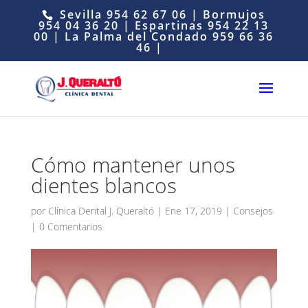
Sevilla
954 62 67 06
| Bormujos
954 04 36 20
| Espartinas
954 22 13
00
| La Palma del Condado
959 66 36
46
|
Cómo mantener unos
dientes blancos
por
Clínica Dental J. Queraltó
|
Ene 17, 2019
|
Consejos
|
0 Comentarios