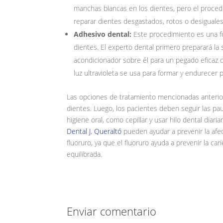
manchas blancas en los dientes, pero el procedi
reparar dientes desgastados, rotos o desiguales
Adhesivo dental:
Este procedimiento es una 
dientes. El experto dental primero preparará la s
acondicionador sobre él para un pegado eficaz de
luz ultravioleta se usa para formar y endurecer 
Las opciones de tratamiento mencionadas anteri
dientes. Luego, los pacientes deben seguir las pau
higiene oral, como cepillar y usar hilo dental diar
Dental J. Queraltó
pueden ayudar a prevenir la afe
fluoruro, ya que el fluoruro ayuda a prevenir la ca
equilibrada.
Enviar comentario