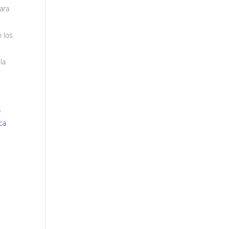
ara
 los
la
e
ica
y