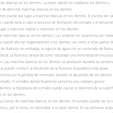
 blancas en los dientes. La mejor opción es cepillarse los dientes y
r de detectar manchas blancas en los dientes.
entes puede dar lugar a manchas blancas en los dientes. El exceso de ca
 cuando lleva a cabo el proceso de formación del esmalte y el desarrol
 lugar a manchas negras o marrones en los dientes.
 manchas blancas en los dientes. La condición se caracteriza por nivel
e puede afectar negativamente a los dientes, así como a otras partes d
e de fluoruro; sin embargo, la ingesta de agua con un contenido de fluor
icial. La fluorosis dental da como resultado una mineralización excesiv
s. Las manchas blancas en los dientes se producen durante las primer
rata, puede conducir al desarrollo de la fluorosis esquelética más grave.
cteriza por la pérdida de minerales durante el desarrollo de los dientes
smalte. El esmalte dental finalmente presenta una calidad y grosor
ntes, la hipoplasia del esmalte puede causar el deterioro de la superf
s en los dientes.
usa común de manchas blancas en los dientes. El esmalte puede ser la 
 y, por lo tanto, es vulnerable a la caries dental. En las primeras etap