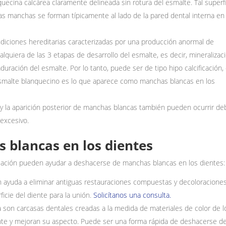
uecina calcárea claramente delineada sin rotura del esmalte. Tal superf
 manchas se forman típicamente al lado de la pared dental interna en 
diciones hereditarias caracterizadas por una producción anormal de
lquiera de las 3 etapas de desarrollo del esmalte, es decir, mineralizac
ación del esmalte. Por lo tanto, puede ser de tipo hipo calcificación,
l esmalte blanquecino es lo que aparece como manchas blancas en los
s y la aparición posterior de manchas blancas también pueden ocurrir de
 excesivo.
 blancas en los dientes
nuación pueden ayudar a deshacerse de manchas blancas en los dientes:
 ayuda a eliminar antiguas restauraciones compuestas y decoloracione
ficie del diente para la unión.
Solicítanos una consulta.
na son carcasas dentales creadas a la medida de materiales de color de l
iente y mejoran su aspecto. Puede ser una forma rápida de deshacerse d