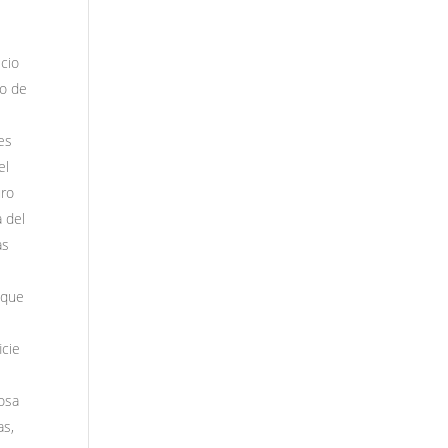
lcio
lo de
es
el
uro
a del
as
 que
icie
cosa
as,