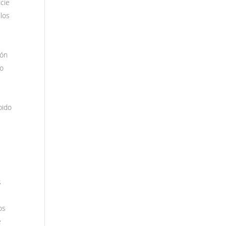
icie
los
ión
 o
bido
s
os
e