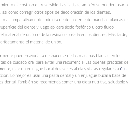
miento es costoso e irreversible. Las carillas también se pueden usar p
, así como corregir otros tipos de decoloración de los dientes.
forma comparativamente indolora de deshacerse de manchas blancas en
uperficie del diente y luego aplicará ácido fosfórico u otro fluido
l material de unión o de la resina coloreada en los dientes. Más tarde, 
perfectamente el material de unión.
ormente pueden ayudar a deshacerse de las manchas blancas en los
tas de cuidado oral para evitar una recurrencia. Las buenas prácticas d
iamente, usar un enjuague bucal dos veces al día y visitas regulares a
Clín
cción. Lo mejor es usar una pasta dental y un enjuague bucal a base de
ries dental. También se recomienda comer una dieta nutritiva, saludable 