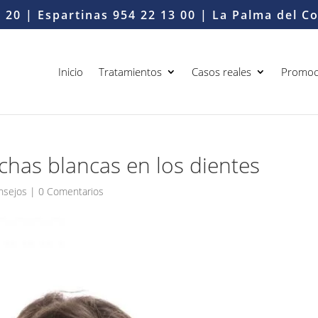
6 20
| Espartinas
954 22 13 00
| La Palma del 
Inicio
Tratamientos
Casos reales
Promoc
has blancas en los dientes
nsejos
|
0 Comentarios