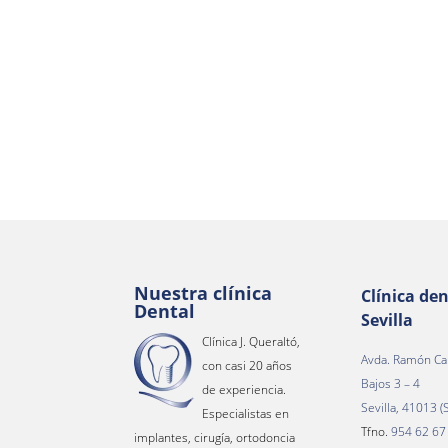
Nuestra clínica
Clínica den
Dental
Sevilla
Clínica J. Queraltó,
Avda. Ramón Ca
con casi 20 años
Bajos 3 – 4
de experiencia.
Sevilla, 41013 (S
Especialistas en
Tfno.
954 62 67
implantes, cirugía, ortodoncia