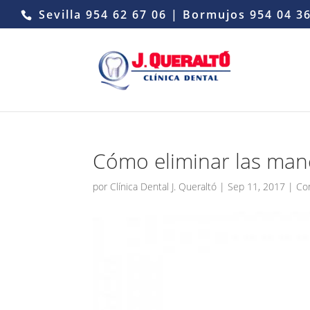
Sevilla
954 62 67 06
| Bormujos
954 04 3
Cómo eliminar las manc
por
Clínica Dental J. Queraltó
|
Sep 11, 2017
|
Co