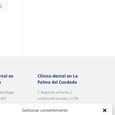
ntal en
Clínica dental en La
s
Palma del Condado
aría Regla
C. Alegría de la Huerta, 2
41807
La Palma del Condado, 21700
illa
(Huelva)
Gestionar consentimiento
3 00
Tfno.
959 66 36 46