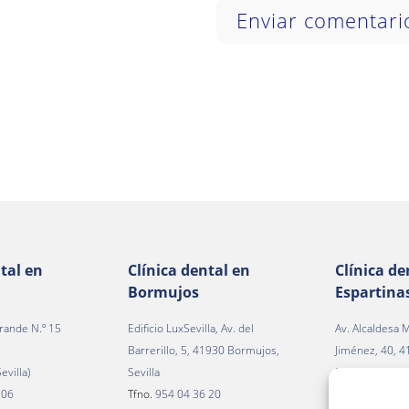
tal en
Clínica dental en
Clínica de
Bormujos
Espartina
rande N.º 15
Edificio LuxSevilla, Av. del
Av. Alcaldesa M
Barrerillo, 5, 41930 Bormujos,
Jiménez, 40, 
evilla)
Sevilla
Espartinas, Sev
 06
Tfno.
954 04 36 20
Tfno.
954 22 1