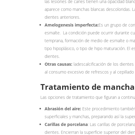
las lesiones de caries tienen una opacidad blanq
aparece como manchas blancas descoloridas. Las
dientes anteriores.
Amelogenesis imperfecta:
Es un grupo de con
esmalte. La condición puede ocurrir durante cua
temprana, formación de medio de esmalte o madur
tipo hipoplásico, o tipo de hipo maturación. E
dientes.
Otras causas:
ladescalcificación de los diente
al consumo excesivo de refrescos y al cepillado
Tratamiento de manchas
Las opciones de tratamiento que figuran a conti
Abrasión del aire:
Este procedimiento también
superficiales y manchas, preparando así la super
Carillas de porcelana
: Las carillas de porcela
dientes. Encierran la superficie superior del d