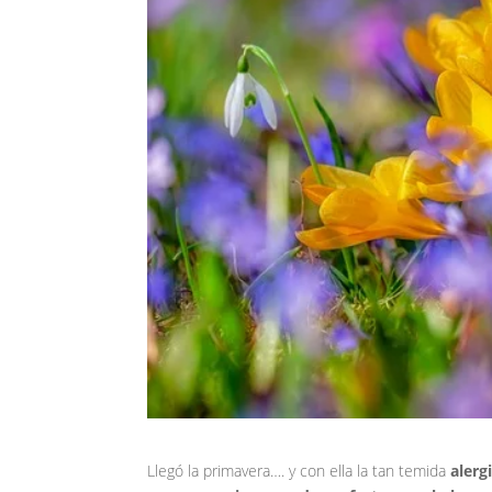
Llegó la primavera…. y con ella la tan temida
alerg