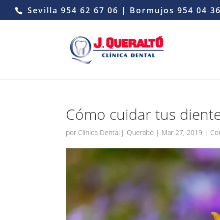
Sevilla
954 62 67 06
| Bormujos
954 04 3
Cómo cuidar tus dient
por
Clínica Dental J. Queraltó
|
Mar 27, 2019
|
Co