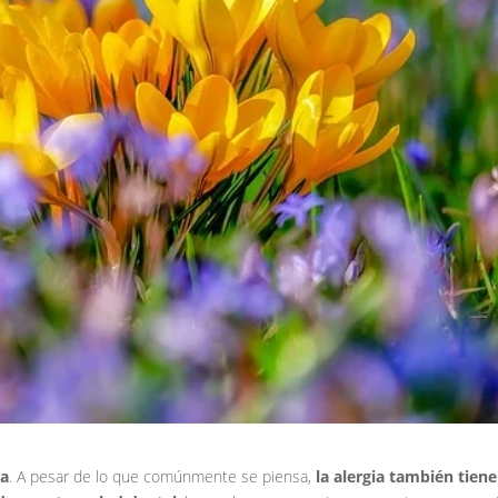
ia
. A pesar de lo que comúnmente se piensa,
la alergia también tiene