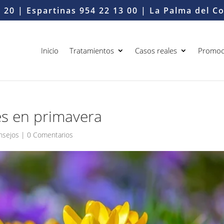
6 20
| Espartinas
954 22 13 00
| La Palma del 
Inicio
Tratamientos
Casos reales
Promoc
es en primavera
nsejos
|
0 Comentarios