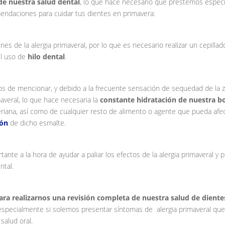
de nuestra salud dental
, lo que hace necesario que prestemos especi
endaciones para cuidar tus dientes en primavera:
s de la alergia primaveral, por lo que es necesario realizar un cepillad
el uso de
hilo dental
.
 de mencionar, y debido a la frecuente sensación de sequedad de la 
maveral, lo que hace necesaria la
constante hidratación de nuestra b
eriana, así como de cualquier resto de alimento o agente que pueda afe
ión
de dicho esmalte.
nte a la hora de ayudar a paliar los efectos de la alergia primaveral y 
ntal.
ara realizarnos una revisión completa de nuestra salud de diente
 especialmente si solemos presentar síntomas de alergia primaveral qu
salud oral.