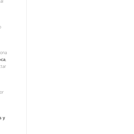
al
o
zona
oca
,
ctar
por
s y
e