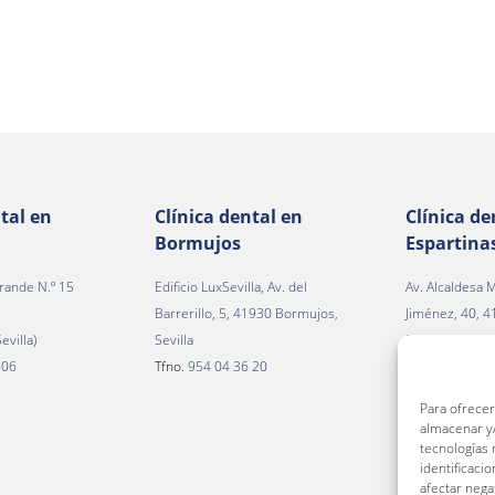
tal en
Clínica dental en
Clínica de
Bormujos
Espartina
rande N.º 15
Edificio LuxSevilla, Av. del
Av. Alcaldesa M
Barrerillo, 5, 41930 Bormujos,
Jiménez, 40, 
evilla)
Sevilla
Espartinas, Sev
 06
Tfno.
954 04 36 20
Tfno.
954 22 1
Para ofrecer
almacenar y/
tecnologías
identificaci
afectar nega