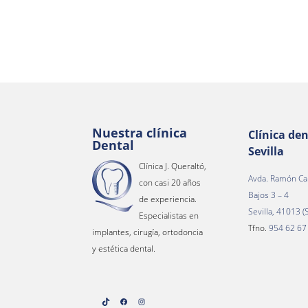
Nuestra clínica
Clínica den
Dental
Sevilla
Clínica J. Queraltó,
Avda. Ramón Ca
con casi 20 años
Bajos 3 – 4
de experiencia.
Sevilla, 41013 (S
Especialistas en
Tfno.
954 62 67
implantes, cirugía, ortodoncia
y estética dental.
TikTok
Facebook
Instagram