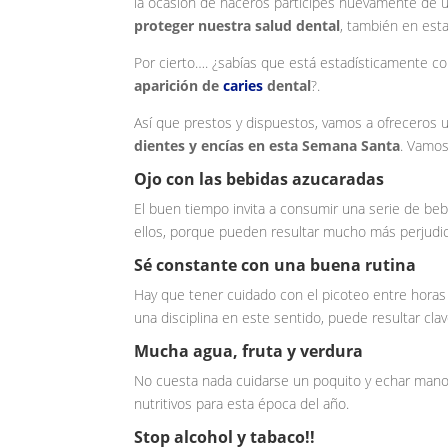
la ocasión de haceros partícipes nuevamente de 
proteger nuestra salud dental
, también en est
Por cierto…. ¿sabías que está estadísticamente
aparición de
caries
dental
?.
Así que prestos y dispuestos, vamos a ofreceros 
dientes y encías en esta Semana Santa
. Vamos 
Ojo con las bebidas azucaradas
El buen tiempo invita a consumir una serie de be
ellos, porque pueden resultar mucho más perjudic
Sé constante con una buena rutina
Hay que tener cuidado con el picoteo entre horas
una disciplina en este sentido, puede resultar cla
Mucha agua, fruta y verdura
No cuesta nada cuidarse un poquito y echar mano d
nutritivos para esta época del año.
Stop alcohol y tabaco!!