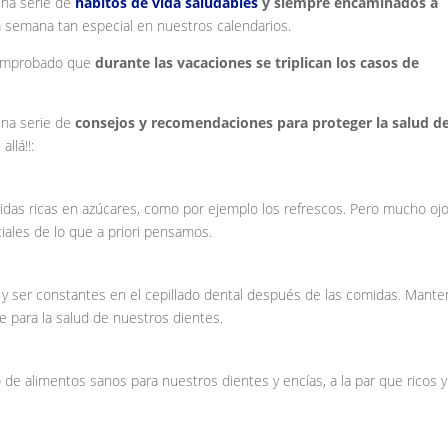
una serie de
hábitos de vida saludables
y siempre encaminados a
a semana tan especial en nuestros calendarios.
 comprobado que
durante las vacaciones se triplican los casos de
una serie de
consejos y recomendaciones para proteger la salud d
allá!!:
bidas ricas en azúcares, como por ejemplo los refrescos. Pero mucho oj
iales de lo que a priori pensamos.
 y ser constantes en el cepillado dental después de las comidas. Mante
ve para la salud de nuestros dientes.
e alimentos sanos para nuestros dientes y encías, a la par que ricos y