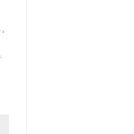
r a
,