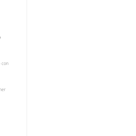
e
o con
ner