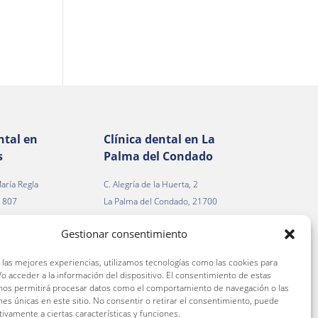
ntal en
Clínica dental en La
s
Palma del Condado
aría Regla
C. Alegría de la Huerta, 2
41807
La Palma del Condado, 21700
illa
(Huelva)
Gestionar consentimiento
3 00
Tfno.
959 66 36 46
 las mejores experiencias, utilizamos tecnologías como las cookies para
o acceder a la información del dispositivo. El consentimiento de estas
 nos permitirá procesar datos como el comportamiento de navegación o las
ones únicas en este sitio. No consentir o retirar el consentimiento, puede
tivamente a ciertas características y funciones.