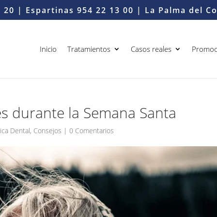
6 20
| Espartinas
954 22 13 00
| La Palma del 
Inicio
Tratamientos
Casos reales
Promoc
es durante la Semana Santa
nica Dental
,
Consejos
|
0 Comentarios