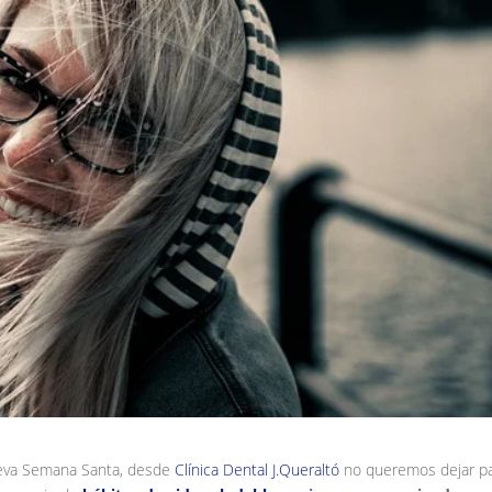
ueva Semana Santa, desde
Clínica Dental J.Queraltó
no queremos dejar p