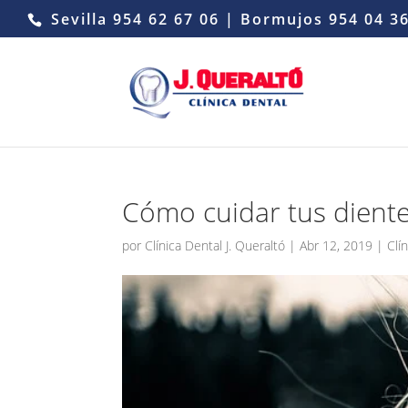
Sevilla
954 62 67 06
| Bormujos
954 04 3
Cómo cuidar tus dient
por
Clínica Dental J. Queraltó
|
Abr 12, 2019
|
Clí