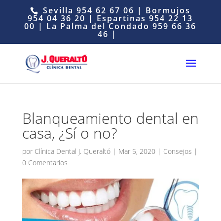
Sevilla
954 62 67 06
| Bormujos
954 04 36 20
| Espartinas
954 22 13
00
| La Palma del Condado
959 66 36
46
|
Blanqueamiento dental en
casa, ¿Sí o no?
por
Clínica Dental J. Queraltó
|
Mar 5, 2020
|
Consejos
|
0 Comentarios