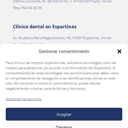
Edificio LuxSevilla, Av. del Barrerillo, 5, 41930 Bormujos, Sevilla
Tfno.
954 04 36 20
Clínica dental en Espartinas
Av. Alcaldesa María Regla Jiménez, 40, 41807 Espartinas, Sevilla
Tfno.
954 22 13 00
Gestionar consentimiento
Para ofrecer las mejores experiencias, utilizamos tecnologías como las
Clínica dental en La Palma del Condado
cookies para almacenar y/o acceder a la información del dispositivo. El
consentimiento de estas tecnologías nos permitirá procesar datos como
C. Alegría de la Huerta, 2
el comportamiento de navegación o las identificaciones únicas en este
La Palma del Condado, 21700 (Huelva)
sitio. No consentir o retirar el consentimiento, puede afectar
negativamente a ciertas características y funciones.
Tfno.
959 66 36 46
Gestionar los servicios
Aceptar
Aviso Legal
Política de privacidad
Denegar