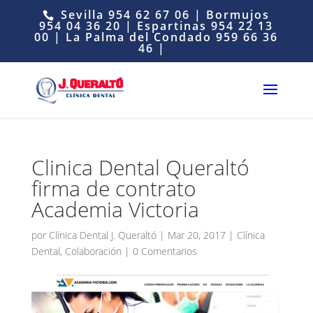
Sevilla
954 62 67 06
| Bormujos
954 04 36 20
| Espartinas
954 22 13
00
| La Palma del Condado
959 66 36
46
|
Clinica Dental Queraltó
firma de contrato
Academia Victoria
por
Clínica Dental J. Queraltó
|
Mar 20, 2017
|
Clínica
Dental
,
Colaboración
|
0 Comentarios