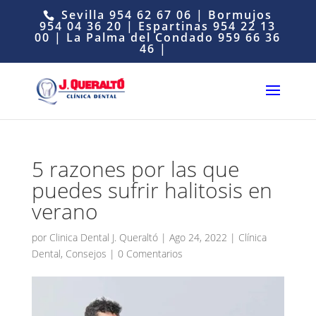
Sevilla
954 62 67 06
| Bormujos
954 04 36 20
| Espartinas
954 22 13
00
| La Palma del Condado
959 66 36
46
|
5 razones por las que
puedes sufrir halitosis en
verano
por
Clinica Dental J. Queraltó
|
Ago 24, 2022
|
Clínica
Dental
,
Consejos
|
0 Comentarios